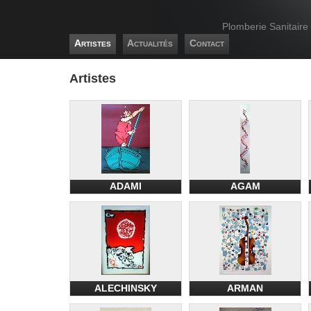
Plomberie Sanitaire
Artistes
Actualités
Contact
Artistes
ADAMI
AGAM
ALECHINSKY
ARMAN