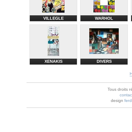
VILLEGLE
WARHOL
XENAKIS
DIVERS
H
Tous droits r
contac
design
ferd