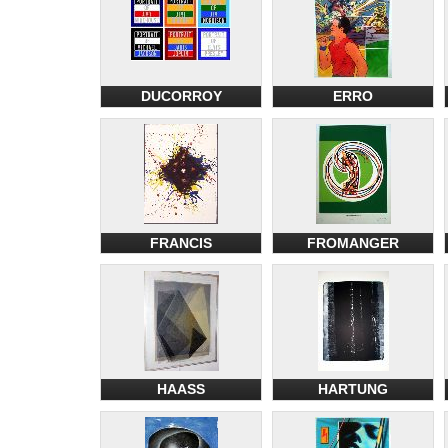
DUCORROY
ERRO
FRANCIS
FROMANGER
HAASS
HARTUNG